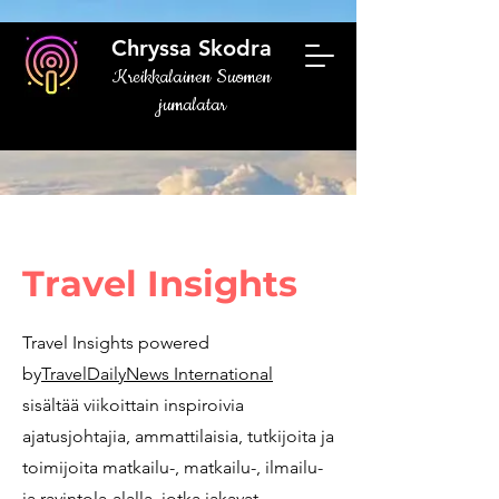
Chryssa Skodra
Kreikkalainen Suomen
jumalatar
Travel Insights
Travel Insights powered
by
TravelDailyNews International
sisältää viikoittain inspiroivia
ajatusjohtajia, ammattilaisia, tutkijoita ja
toimijoita matkailu-, matkailu-, ilmailu-
ja ravintola-alalla, jotka jakavat