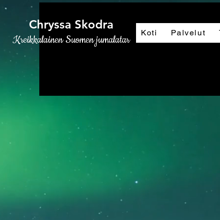
Chryssa Skodra
Koti
Palvelut
Kreikkalainen Suomen jumalatar