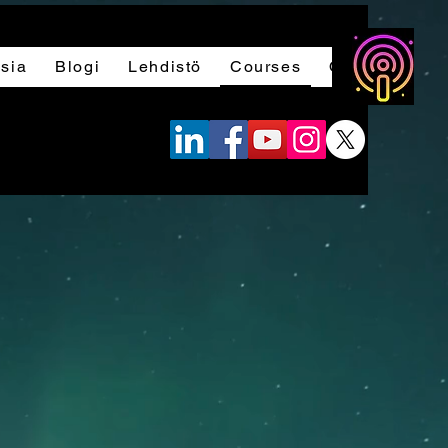
sia
Blogi
Lehdistö
Courses
Ottaa yhteytt