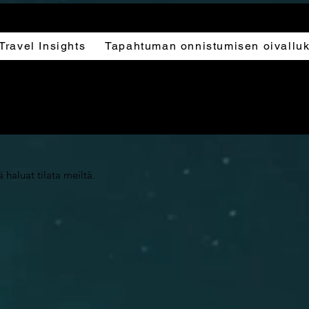
Travel Insights
Tapahtuman onnistumisen oivalluk
ä haluat tilata meiltä.