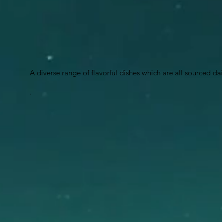
A diverse range of flavorful dishes which are all sourced dai