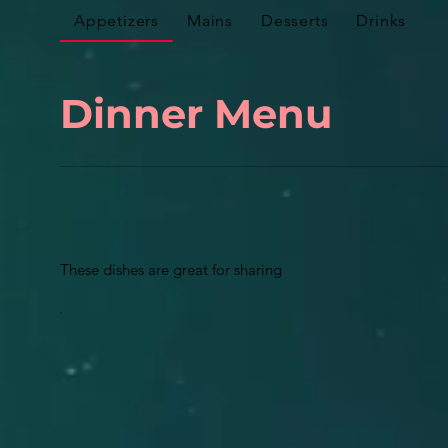
Appetizers
Mains
Desserts
Drinks
Dinner Menu
These dishes are great for sharing