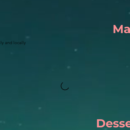
Ma
ly and locally
Desse