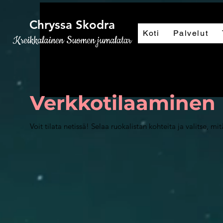
Chryssa Skodra
Koti
Palvelut
Kreikkalainen Suomen jumalatar
Verkkotilaaminen
Voit tilata netissä! Selaa ruokalistan kohteita ja valitse, mit